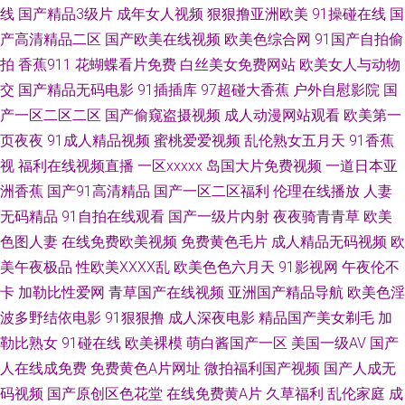
线
国产精品3级片
成年女人视频
狠狠撸亚洲欧美
91操碰在线
国
久久九九视频免费 91精品白丝国产 国产黄色中文字幕 亚洲人妻ntr 超碰人人
产高清精品二区
国产欧美在线视频
欧美色综合网
91国产自拍偷
拍
香蕉911
花蝴蝶看片免费
白丝美女免费网站
欧美女人与动物
性爱 欧美国产亚洲色干 91福利精选 久草精品资源站 中回人妻丝袜一区三区
交
国产精品无码电影
91插插库
97超碰大香蕉
户外自慰影院
国
产一区二区二区
国产偷窥盗摄视频
成人动漫网站观看
欧美第一
国产精品久久福 日韩第6页 91直接观看网站 久久精品只有18岁 在线不卡av
页夜夜
91成人精品视频
蜜桃爱爱视频
乱伦熟女五月天
91香蕉
视
福利在线视频直播
一区xxxxx
岛国大片免费视频
一道日本亚
小电影 97资源美女总站 日本不卡在线二区三区 91啦福利视频 久草资源网站
洲香蕉
国产91高清精品
国产一区二区福利
伦理在线播放
人妻
污污色色的视频在线看 AV婷婷网 久久最新视频国 91n视频在线 超碰精品潮
无码精品
91自拍在线观看
国产一级片内射
夜夜骑青青草
欧美
色图人妻
在线免费欧美视频
免费黄色毛片
成人精品无码视频
欧
吹无码不卡 日日综合色网 91欧美另类一区 男人操逼天堂 日韩干狠狠 92福利
美午夜极品
性欧美ⅩⅩⅩⅩ乱
欧美色色六月天
91影视网
午夜伦不
卡
加勒比性爱网
青草国产在线视频
亚洲国产精品导航
欧美色淫
在线观看 欧美久草在线视频观看 91深夜福利网址 久草视频资源 91久要 午夜
波多野结依电影
91狠狠撸
成人深夜电影
精品国产美女剃毛
加
勒比熟女
91碰在线
欧美裸模
萌白酱国产一区
美国一级AV
国产
在线视频玖玖 91全部免费观看 91色库 福利视频欧美 黄色网入口站网址 国产
人在线成免费
免费黄色A片网址
微拍福利国产视频
国产人成无
码视频
国产原创区色花堂
在线免费黄A片
久草福利
乱伦家庭
成
精品久 黄页网站日韩Av 传媒视频一区免费播放 91在线视频免费91 www91