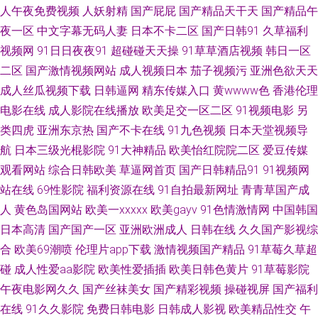
人午夜免费视频
人妖射精
国产屁屁
国产精品天干天
国产精品午
传媒 91四虎影院视频在线播放 97人妻人人操人人乐 九九不卡国产强姦 九九
夜一区
中文字幕无码人妻
日本不卡二区
国产日韩91
久草福利
视频网
91日日夜夜91
超碰碰天天操
91草草酒店视频
韩日一区
婷婷伊人色 黄色w站 国产高清二区 激情婷婷久久亚洲 美女电影 九色導航 日
二区
国产激情视频网站
成人视频日本
茄子视频污
亚洲色欲天天
成人丝瓜视频下载
日韩逼网
精东传媒入口
黄wwww色
香港伦理
韩精品在线视频 欧美日韩国产激情视频 日韩视频久久 91色视频国产自 探花
电影在线
成人影院在线播放
欧美足交一区二区
91视频电影
另
类四虎
亚洲东京热
国产不卡在线
91九色视频
日本天堂视频导
色a 五月婷婷深爱五月 色九九国产 伊人在线9 亚洲色图国产精品 午夜福利合
航
日本三级光棍影院
91大神精品
欧美怡红院院二区
爱豆传媒
集一区观看 五月丁香国产一区二区 婷婷精品免费久久 性生活剧场 无码高清
观看网站
综合日韩欧美
草逼网首页
国产日韩精品91
91视频网
站在线
69性影院
福利资源在线
91自拍最新网址
青青草国产成
韩日不卡一区 在线草a 伊人美女大香蕉 先锋无码中文 日韩一二三AV 欧美自
人
黄色岛国网站
欧美一xxxxx
欧美gayv
91色情激情网
中国韩国
日本高清
国产国产一区
亚洲欧洲成人
日韩在线
久久国产影视综
慰一区 无码精品天堂福利区 四虎精品久久精品 人人色vvv 丝袜足交网 91黄
合
欧美69潮喷
伦理片app下载
激情视频国产精品
91草莓久草超
碰
成人性爱aa影院
欧美性爱插插
欧美日韩色黄片
91草莓影院
色视屏 91干逼精品 91TV下载 亚洲先锋电影 人妖射精江编 91人妻碰碰碰 黄
午夜电影网久久
国产丝袜美女
国产精彩视频
操碰视屏
国产福利
在线
91久久影院
免费日韩电影
日韩成人影视
欧美精品性交
午
色三级免费 青青草国产精品 少妇肏屄视频 四虎成人欧美日韩 91A成人色网