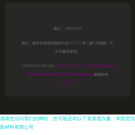
電話：1380293**
地址：廣州市海珠區寶崗大道207-211號二層108號鋪（不
可作廠房使用）
COPYRIGHT © 2026
WWW.GDYILIAO.CN
房地產咨詢服務
廣州市慶翱投資有限公司
房地產咨詢服務
版權所有
SITEMAP
感谢您访问我们的网站，您可能还对以下资源感兴趣：阜阳贸找
新材料有限公司