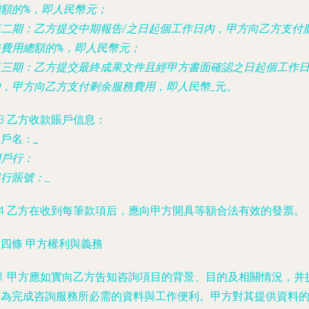
總額的
%，即人民幣
元；
第二期：乙方提交中期報告/
之日起
個工作日內，甲方向乙方支付
務費用總額的
%，即人民幣
元；
第三期：乙方提交最終成果文件且經甲方書面確認之日起
個工作
內，甲方向乙方支付剩余服務費用，即人民幣
_
元。
.3 乙方收款賬戶信息：
開戶名：
_
開戶行：
銀行賬號：
_
.4 乙方在收到每筆款項后，應向甲方開具等額合法有效的發票。
四條 甲方權利與義務
.1 甲方應如實向乙方告知咨詢項目的背景、目的及相關情況，并
供為完成咨詢服務所必需的資料與工作便利。甲方對其提供資料