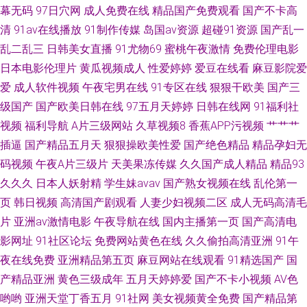
幕无码
97日穴网
成人免费在线
精品国产免费观看
国产不卡高
清
91av在线播放
91制作传媒
岛国av资源
超碰91资源
国产乱一
字幕日韩资源网 欧美亚州成人在线电影 99久久国产免费观 婷婷五月激情澎
乱二乱三
日韩美女直播
91尤物69
蜜桃午夜激情
免费伦理电影
湃 九一精品网站 91看频 日韩伦理一本道 成人国产 亚洲精品国产精品国 国
日本电影伦理片
黄瓜视频成人
性爱婷婷
爱豆在线看
麻豆影院爱
爱
成人软件视频
午夜宅男在线
91专区在线
狠狠干欧美
国产三
产久久免费视频免费 91成人片免费视频
级国产
国产欧美日韩在线
97五月天婷婷
日韩在线网
91福利社
视频
福利导航
A片三级网站
久草视频8
香蕉APP污视频
艹艹艹
插逼
国产精品五月天
狠狠操欧美性爱
国产绝色精品
精品孕妇无
码视频
午夜A片三级片
天美果冻传媒
久久国产成人精品
精品93
久久久
日本人妖射精
学生妹avav
国产熟女视频在线
乱伦第一
页
韩日视频
高清国产剧观看
人妻少妇视频二区
成人无码高清毛
片
亚洲av激情电影
午夜导航在线
国内主播第一页
国产高清电
影网址
91社区论坛
免费网站黄色在线
久久偷拍高清亚洲
91午
夜在线免费
亚洲精品第五页
麻豆网站在线观看
91精选国产
国
产精品亚洲
黄色三级成年
五月天婷婷爱
国产不卡小视频
AV色
哟哟
亚洲天堂丁香五月
91社网
美女视频黄全免费
国产精品第