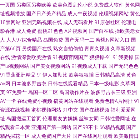
一页国
另类区另类欧美
欧美色图乱伦小说
免费成人软件
黄色网
址视频播放
国产日产美产精品
成人午夜视频
伦理视频网站
黄色
18禁网站
亚洲无码视频在线
成人无码看片
91原创社区
伦理电
影香港
成人免费
蜜桃91色色
A片视频网
国产自在线
操欧美老女
人
人人97综合精品
岛国免费
国产无码一二
蜜桃tv网站入口
国
产第66页
另类国产在线
熟女自拍偷拍
青青久视频
久草新视频
在线
激情深爱欧美激情
91视频官网国产
狠狠操-91
91我要操
国
产ts视频网站
国产美女视频网站
91视频成人下载
国产无码色色
91香蕉亚洲精品
91伊人加勒比
欧美狠狠插
日韩精品高清
黄色
av网
日本波多野吉衣
日韩在线观看精品
日本一级电影
久草网
页
97免费艹
岛国一区二区
岛国动作片在
波多野吉衣三级
亚洲
AV一卡
在线免费小视频
搞黄网站在线观看
免费色情A片网扯
91
资源在线视频
蜜桃视频网站
91中文
国产在线视频
福利爱爱网
址
岛国搬运工首页
伦理朋友的妈妈
丝袜女同
日韩性爱网址
在
线观看日本黄
亚洲国产第一网站
国产99不卡
66精品视频
国产
精品探花一区
成人免费国产大片
国产在线网址观看
欧美激情日