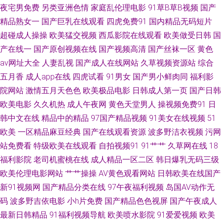
夜宅男免费
另类亚洲色情
家庭乱伦理电影
91草B草B视频
国产
在线不卡的AV初 影音先锋AV国产 成人精品 人妻久久精品 婷婷五月天自拍
精品熟女一
国产巨乳在线观看
四虎免费91
国内精品无码短片
超碰成人操操
欧美猛交视频
西瓜影院在线观看
欧美做受日韩
国
91网站入口桃色 wwwc男人天堂 丁香五月天社区 免费AV福利 影音先锋中文
产在线一
国产原创视频在线
国产视频高清
国产丝袜一区
黄色
av网址大全
人妻乱视
国产成人在线网站
久草视频资源站
综合
字幕18 91午夜福利影视 久草福利2 亚洲成AV人国产电影 91在线视频网站免
五月香
成人app在线
四虎试看
91男女
国产男小鲜肉同
福利影
院网站
激情五月天色色
欧美极品电影
日韩成人第一页
国产日韩
费观看 国精99在线视频 四虎精品久久精品 中文字幕43页 91麻豆精品传媒国
欧美电影
久久机热
成人午夜网
黄色天堂男人
操视频免费91
日
韩中文在线
精品中的精品
97国产精品视频
91美女在线视频
51
91茄子有限公司 吃瓜黑料在线麻烦 人妻人人操 91白丝在线看 东京热导航 豆
欧美
一区精品麻豆经典
国产在线观看资源
波多野洁衣视频
污网
花社区网址 俺去也电影伦理网站 91高跟丝袜福利导航 黄色网入口站未满18
站免费看
特级欧美在线观看
自拍视频91
91艹艹
久草网在线
18
福利影院
老司机蜜桃在线
成人精品一区二区
韩日爆乳无码三级
视频列表日韩 91蜜桃视屏 影音先锋AV一区 91传煤 91视频国产91视频直播
欧美伦理电影网站
艹艹操操
AV黄色观看网站
日韩欧美在线国产
新91视频网
国产精品分类在线
97午夜福利视频
岛国AV动作无
91社区网站 97日韩婷婷成人网 av成人导航影院 丁香美女社区 色五月婷婷亚
码
波多野吉依电影
小h片免费
国产精品色色视屏
国产午夜成人
最新日韩精品
91福利视频导航
欧美喷水影院
91爱爱视频
欧美
洲天堂 午夜VT影院 影音先峰AV最新资源 91欧美另类一区 91小视频 91社在