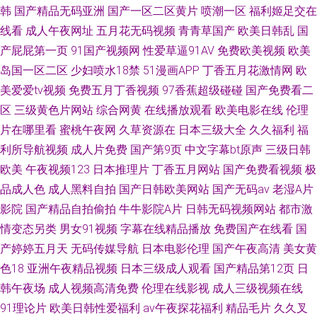
韩
国产精品无码亚洲
国产一区二区黄片
喷潮一区
福利姬足交在
线看
成人午夜网址
五月花无码视频
青青草国产
欧美日韩乱
国
产屁屁第一页
91国产视频网
性爱草逼91AV
免费欧美视频
欧美
岛国一区二区
少妇喷水18禁
51漫画APP
丁香五月花激情网
欧
美爱爱tv视频
免费五月丁香视频
97香蕉超级碰碰
国产免费看二
区
三级黄色片网站
综合网黄
在线播放观看
欧美电影在线
伦理
片在哪里看
蜜桃午夜网
久草资源在
日本三级大全
久久福利
福
利所导航视频
成人片免费
国产第9页
中文字幕bt原声
三级日韩
欧美
午夜视频123
日本推理片
丁香五月网站
国产免费看视频
极
品成人色
成人黑料自拍
国产日韩欧美网站
国产无码av
老湿A片
影院
国产精品自拍偷拍
牛牛影院A片
日韩无码视频网站
都市激
情变态另类
男女91视频
字幕在线精品播放
免费国产在线看
国
产婷婷五月天
无码传媒导航
日本电影伦理
国产午夜高清
美女黄
色18
亚洲午夜精品视频
日本三级成人观看
国产精品第12页
日
韩午夜场
成人视频高清免费
伦理在线影视
成人三级视频在线
91理论片
欧美日韩性爱福利
av午夜探花福利
精品毛片
久久叉