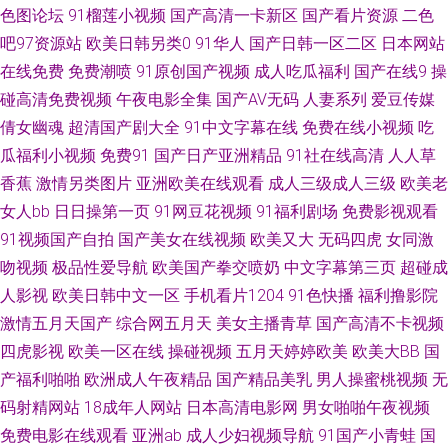
色图论坛
91榴莲小视频
国产高清一卡新区
国产看片资源
二色
线看 91视频在线手机播放 91亚洲不用下载免费 第一福利成人AV导航 久操精
吧97资源站
欧美日韩另类0
91华人
国产日韩一区二区
日本网站
在线免费
免费潮喷
91原创国产视频
成人吃瓜福利
国产在线9
操
品视频在线观看 91超碰碰 欧美日韩另类亚洲色网 91论坛视频在线 91破解版
碰高清免费视频
午夜电影全集
国产AV无码
人妻系列
爱豆传媒
倩女幽魂
超清国产剧大全
91中文字幕在线
免费在线小视频
吃
免费入口 欧美日韩国产成人精品 91麻豆高清视频 亚洲福利一起区二区 97在
瓜福利小视频
免费91
国产日产亚洲精品
91社在线高清
人人草
香蕉
激情另类图片
亚洲欧美在线观看
成人三级成人三级
欧美老
线偷拍视频 91国产丝袜麻豆系列 国产在线久草 亚洲天堂色色 国产成人精品
女人bb
日日操第一页
91网豆花视频
91福利剧场
免费影视观看
91视频国产自拍
国产美女在线视频
欧美又大
无码四虎
女同激
玖玖 91精东福利片 毛片夜夜91 91福利论坛91 久草资源网站 91大神视频在
吻视频
极品性爱导航
欧美国产拳交喷奶
中文字幕第三页
超碰成
线播放 国产精品第四页 无码永久免费 91在线视频国产 日日视频人妻66人要
人影视
欧美日韩中文一区
手机看片1204
91色快播
福利撸影院
激情五月天国产
综合网五月天
美女主播青草
国产高清不卡视频
国产视频熟99 91插吧 久久成人黄色网 久久a久久 aV无玛免费直播间 97青青
四虎影视
欧美一区在线
操碰视频
五月天婷婷欧美
欧美大BB
国
产福利啪啪
欧洲成人午夜精品
国产精品美乳
男人操蜜桃视频
无
草草 人妻在线国产精品 亚洲天堂网www精选 少妇系列 91看黄淫大片 探花
码射精网站
18成年人网站
日本高清电影网
男女啪啪午夜视频
免费电影在线观看
亚洲ab
成人少妇视频导航
91国产小青蛙
国
对白清晰 91黑丝美女在线观看 亚洲日韩国产久久 国产精品第四页 亚洲肉肉