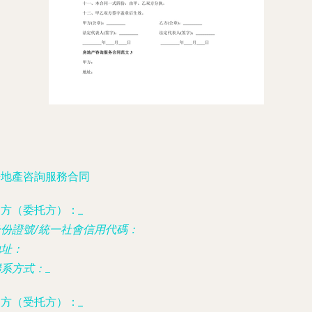
房地產咨詢服務合同
甲方（委托方）：
_
身份證號/統一社會信用代碼：
地址：
聯系方式：
_
乙方（受托方）：
_