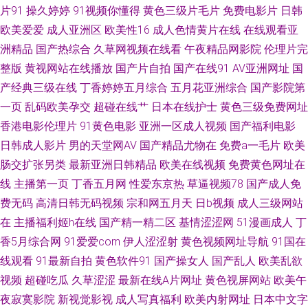
片91
操久婷婷
91视频你懂得
黄色三级片毛片
免费电影片
日韩
欧美爱爱
成人亚洲区
欧美性16
成人色情黄片在线
在线观看亚
91视频免费 91乱码久久 91色色综合网 日韩性爱网站 99热九九网站 日韩52
洲精品
国产热综合
久草网视频在线看
午夜精品网影院
伦理片完
页 俺去也成人电影 色悠悠成人综合网站 波多野吉依无码 涩涩伦理影院 91极
整版
黄视网站在线播放
国产片自拍
国产在线91
AV亚洲网址
国
产经典三级在线
丁香婷婷五月综合
五月花亚洲综合
国产影院第
品久久精 久久精品偷拍视频 91蜜桃臀 日韩网页AV入口 91综合 91刺激视频
一页
乱码欧美孕交
超碰在线艹
日本在线护士
黄色三级免费网址
香港电影伦理片
91黄色电影
亚洲一区成人视频
国产福利电影
精品人妻久久中文字幕 91福利姬91 欧韩一级 东方影库四虎8848 91人妻福
日韩成人影片
男的天堂网AV
国产精品尤物在
免费a一毛片
欧美
肠交扩张另类
最新亚洲日韩精品
欧美在线视频
免费黄色网址在
利精品 丝袜五月天 内射丰满 91日操 日韩视频一类 肏屄TⅤ 91jupao 激情宗
线
主播第一页
丁香五月网
性爱东京热
草逼视频78
国产成人免
费无码
高清日韩无码视频
宗和网五月天
日b视频
成人三级网站
合色网 91看视频 欧美色资源网 超碰人人草 91不用下载观看 极品av在线 91
在
主播福利姬h在线
国产精一精二区
基情涩涩网
51漫画成人
丁
次元黄色pc 精品久久中文久久 91第一福利视频 久草天堂 91国产视频在线观
香5月综合网
91爱爱com
伊人涩涩射
黄色视频网址导航
91国在
线观看
91最新自拍
黄色软件91
国产操女人
国产乱人
欧美乱欲
看免费 老牛福利资源网 91免费看黄色大片 蜜臀91九色原创 91人妻论坛 久
视频
超碰吃瓜
久草涩涩
最新在线A片网址
黄色视屏网站
欧美午
夜寂寞影院
新视觉影视
成人写真福利
欧美内射网址
日本中文字
久6热 国大片免费观看电视剧 91看片网址 欧美肏肏肏 91视频免费试看 中文