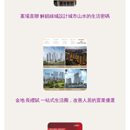
案場直聯 解鎖綠城設計城市山水的生活密碼
金地·長纓賦 一站式生活圈，改善人居的置業優選