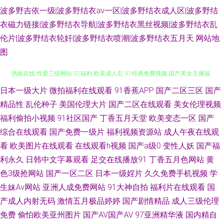
波多野吉依一级|波多野结衣av一区|波多野结衣成人区|波多野结
衣磁力链接|波多野结衣导航|波多野结衣黑丝视频|波多野结衣乱
伦片|波多野结衣轮奸|波多野结衣喷潮|波多野结衣五月天
网站地
图
日本一级大片
微拍福利在线观看
91香蕉APP
国产二区三区
国产
91成人处女 日韩黄视 国产精品久久社区 91国产在线 91九色人妻蝌蚪 国产
精品性
乱伦种子
美国伦理大片
国产二区在线观看
美女伦理视频
伪娘在线 性爱三级网站 92福利 欧美成人乱 91经典免费视频 国产美女主播福
福利偷拍小视频
91社区国产
丁香五月天堂
欧美变态一区
国产
综合在线观看
国产免费一级片
福利视频资源站
成人午夜在线观
利av 在线观看高清91 国产精品久久福利 无码福利导航 99久草 日韩成人网
看
欧美图片在线观看
在线观看h视频
国产a级0
变性人妖
国产福
利永久
日韩中文字幕观看
足交在线播放91
丁香五月色网站
黄
91内射在线 久久八区 91不操光漏 国产精品十八禁日韩 日韩一区二区射精 麻
色3级抢网站
国产一区二区
日本一级婬片
久久免费手机视频
学
生妹Av网站
亚洲人成免费网站
91大神自拍
福利片在线观看
国
豆成人软件下载 91豆花网站在线观看 后入jk 最全AV总站在线播放 福利AV网
产成人内射无码
激情五月极品婷婷
国产剧情精品
成人三级伦理
址在线 色色剧场 91在线观看免费视频公开 日本小网站一区二E 91网站国产
免费
偷怕欧美亚州图片
国产AV国产AV
97亚洲精华液
国内精自