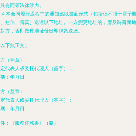
同具有同等法律效力。
1.4 本合同履行過程中的通知應以書面形式（包括但不限于電子
件、短信、傳真）送達以下地址。一方變更地址的，應及時書面
知對方，否則按原地址發出即視為送達。
（以下無正文）
甲方（蓋章）：
法定代表人或委托代理人（簽字）：
日期：
年
月
日
乙方（蓋章）：
法定代表人或委托代理人（簽字）：
日期：
年
月
日
附件：《服務任務書》（略）