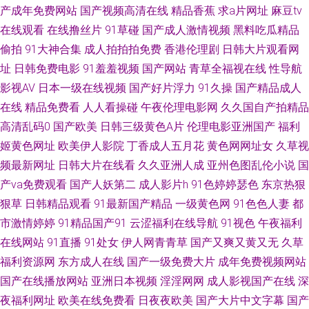
产成年免费网站
国产视频高清在线
精品香蕉
求a片网址
麻豆tv
在线观看
在线撸丝片
91草碰
国产成人激情视频
黑料吃瓜精品
网 东方AV免费看 深夜男人天堂av 户外日韩久 91麻豆精品传媒在线 蜜桃伊人
偷拍
91大神合集
成人拍拍拍免费
香港伦理剧
日韩大片观看网
久久 91视频东京热 男人色色天堂91 91久久日韩 精品一二三四匹 91超碰亚
址
日韩免费电影
91羞羞视频
国产网站
青草全福视在线
性导航
影视AV
日本一级在线视频
国产好片浮力
91久操
国产精品成人
洲成人 人妻少妇一线天 97AV影院 五月先锋影视 AV日韩精品 先锋影音女同
在线
精品免费看
人人看操碰
午夜伦理电影网
久久国自产拍精品
高清乱码0
国产欧美
日韩三级黄色A片
伦理电影亚洲国产
福利
波多野结衣先峰影音 色Yellow网站 黑丝AV第一页 激情综合五月天 97人妻人
姬黄色网址
欧美伊人影院
丁香成人五月花
黄色网网址女
久草视
频最新网址
日韩大片在线看
久久亚洲人成
亚州色图乱伦小说
国
人色 欧美成人 婷婷五月天se 91禽我视频免费在线观看 桃色午夜天 国产日韩
产va免费观看
国产人妖第二
成人影片h
91色婷婷瑟色
东京热狠
欧美福利导航 欧美久久伊人 aV无玛免费直播间 91麻豆精品传媒视频 久久网
狠草
日韩精品观看
91最新国产精品
一级黄色网
91色色人妻
都
市激情婷婷
91精品国产91
云涩福利在线导航
91视色
午夜福利
站 女人心AV网站 精品区熟女 成人永久 91秦先生在线播放 91原创搭讪在线
在线网站
91直播
91处女
伊人网青青草
国产又爽又黄又无
久草
福利资源网
东方成人在线
国产一级免费大片
成年免费视频网站
观看 视频国产91 av中文福利 91成人进入入口 欧美不卡码 91久久日韩 欧美
国产在线播放网站
亚洲日本视频
淫淫网网
成人影视国产在线
深
夜福利网址
欧美在线免费看
日夜夜欧美
国产大片中文字幕
国产
精品久久www 99青青热re 日韩免费 97ii综合网 青青草原综合网 91无码中出