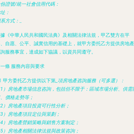
身份證號/統一社會信用代碼：
地址：
聯系方式：
_
根據《中華人民共和國民法典》及相關法律法規，甲乙雙方在平
等、自愿、公平、誠實信用的基礎上，就甲方委托乙方提供房地
咨詢服務事宜，達成如下協議，以資共同遵守。
一條 服務內容與要求
.1 甲方委托乙方提供以下第
_項房地產咨詢服務（可多選）：
（1）房地產市場信息咨詢，包括但不限于：區域市場分析、供需
況、價格走勢等；
（2）房地產項目投資可行性分析；
（3）房地產項目定位與策劃；
（4）房地產營銷策略與銷售方案制定；
（5）房地產相關法律法規與政策咨詢；