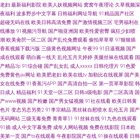
老妇
最新福利影院
欧美人妖视频网站
窝窝午夜理论
久草视频深
夜福利
波多野步中文字幕
日韩福利网址导航
91精品国产社区
超碰无码在线
欧美日韩高清免费
国产激情视频三区
宅男福利在
线播放
91视频污导航
国产啪亚洲国
欧美性爱密臀
疯狂少妇喷
潮
欧美肏屄一区二区
国产乱伦免费观看
偷拍草草草
97狠狠插
香蕉视频下载污版
三级黄色视频网址
午夜99
91日逼视频
国产
成在线观看
萌白酱一线天
乱伦五月天婷婷
美腿丝袜在线观看
国
产精品3p
91综合碰
国产乱女乱
成人xxxxx
日韩伦理片
91色爱
免费黄色av网址
欧美肥老妇
欧美在线tv
加勒比在线视屏
国产美
女在线免费
91香蕉污APP
国产高清自拍一区
第一页草草影院
韩
日成人
精品福利
91天堂一区二区
日韩a级电影
国产二区高清
国
产www视频
国产粉嫩
国产男女猛视频
91社在线看
欧美日韩黄
色片
变态另态另类2
91李宗精品
黑丝袜自慰喷水
乱伦五月
国产
无码网站
三级无毒免费
青青草51
91丝袜在线
91九色在线观看
91插
成人中文字幕免费
成年人网站视频
免费在线影院
日本欧
美第一页
国产ts在线观看
午夜影院国产在线
91操在线观看
日韩