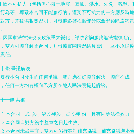
.1 因不可抗力（包括但不限于地震、臺風、洪水、火災、戰爭、
府行為等）導致本合同不能履行的，遭受不可抗力的一方應及時
知對方，并提供相關證明，可根據影響程度部分或全部免除違約
任。
.2 因國家法律法規或政策重大變化，導致咨詢服務無法繼續進行
的，雙方可協商解除合同，并根據實際情況結算費用，互不承擔
約責任。
十條 爭議解決
因履行本合同發生的任何爭議，雙方應友好協商解決；協商不成
的，任何一方均有權向乙方所在地人民法院提起訴訟。
十一條 其他
1.1 本合同一式
_份，甲方持
份，乙方持
_份，具有同等法律效力
1.2 本合同自雙方簽字蓋章之日起生效。
1.3 本合同未盡事宜，雙方可另行簽訂補充協議，補充協議與本