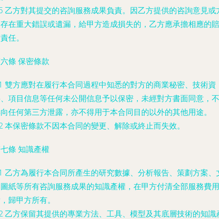
.5 乙方對其提交的咨詢服務成果負責。因乙方提供的咨詢意見或
案存在重大錯誤或遺漏，給甲方造成損失的，乙方應承擔相應的
償責任。
六條 保密條款
.1 雙方應對在履行本合同過程中知悉的對方的商業秘密、技術資
料、項目信息等任何未公開信息予以保密，未經對方書面同意，
得向任何第三方泄露，亦不得用于本合同目的以外的其他用途。
.2 本保密條款不因本合同的變更、解除或終止而失效。
七條 知識產權
.1 乙方為履行本合同所產生的研究數據、分析報告、策劃方案、
本圖紙等所有咨詢服務成果的知識產權，在甲方付清全部服務費
后，歸甲方所有。
.2 乙方保留其提供的專業方法、工具、模型及其底層技術的知識