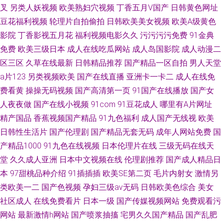
叉
另类人妖视频
欧美熟妇穴视频
丁香五月V国产
日韩黄色网址
豆花福利视频
轮理片自拍偷拍
日韩欧美美女视频
欧美A级黄色
影院
丁香影视五月花
福利视频电影久久
污污污污免费
91金典
免费
欧美三级日本
成人在线吃瓜网站
成人岛国影院
成人动漫二
区三区
久草在线最新
日韩精品推荐
国产精品一区自拍
男人天堂
a片123
另类视频欧美
国产在线直播
亚洲卡一卡二
成人在线免
费看黄
操操无码视频
国产高清第一页
91国产在线播放
国产女
人夜夜做
国产在线小视频
91com
91豆花成人
哪里有A片网址
精产国品
香蕉视频国产精品
91九色福利
成人国产无线视
欧美
日韩性生活片
国产伦理剧
国产精品无套无码
成年人网站免费
国
产精品1000
91九色在线视频
日本伦理片在线
三级无码在线天
堂
久久成人亚洲
日本中文视频在线
伦理剧推荐
国产成人精品日
本
97甜桃品种介绍
91插插插
欧美SE第二页
毛片内射女
激情另
类欧美一二
国产色视频
孕妇三级av无码
日韩欧美色综合
美女
社区成人
在线免费看片
日本一级
国产传媒视频网站
免费观看污
网站
最新激情h网站
国产喷浆抽搐
宅男久久国产精品
国产乱肥