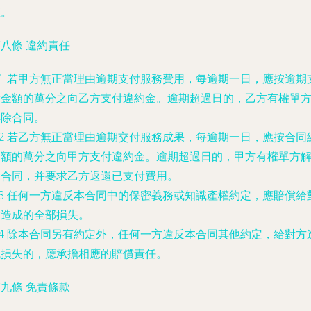
權。
八條 違約責任
.1 若甲方無正當理由逾期支付服務費用，每逾期一日，應按逾期
付金額的萬分之
向乙方支付違約金。逾期超過
日的，乙方有權單
解除合同。
.2 若乙方無正當理由逾期交付服務成果，每逾期一日，應按合同
金額的萬分之
向甲方支付違約金。逾期超過
日的，甲方有權單方
除合同，并要求乙方返還已支付費用。
.3 任何一方違反本合同中的保密義務或知識產權約定，應賠償給
方造成的全部損失。
.4 除本合同另有約定外，任何一方違反本合同其他約定，給對方
成損失的，應承擔相應的賠償責任。
九條 免責條款