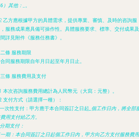
6）其他：
_
。
.2 乙方應根據甲方的具體需求，提供專業、審慎、及時的咨詢服
務，服務成果應具備可操作性。具體服務要求、標準、交付成果
時間詳見附件《服務任務書》。
二條 服務期限
本合同服務期限自
年
月
日起至
年
月
日止。
三條 服務費用及支付
.1 本次咨詢服務費用總計為人民幣
元（大寫：
元整）。
.2 支付方式（請選擇一種）：
□ 一次性支付：甲方應于本合同簽訂之日起
_個工作日內，將全部
務費用支付給乙方。
 分期支付：
第一期：本合同簽訂之日起
個工作日內，甲方向乙方支付服務費