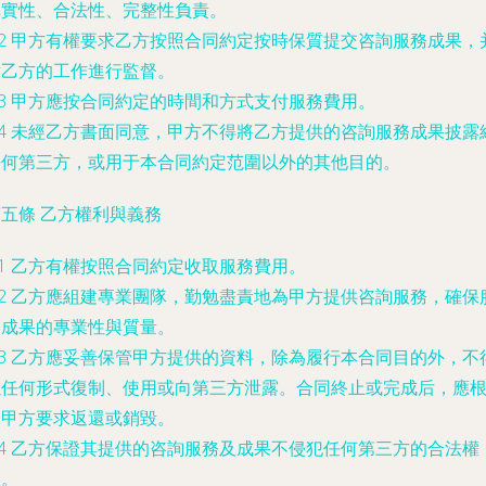
真實性、合法性、完整性負責。
.2 甲方有權要求乙方按照合同約定按時保質提交咨詢服務成果，
對乙方的工作進行監督。
.3 甲方應按合同約定的時間和方式支付服務費用。
.4 未經乙方書面同意，甲方不得將乙方提供的咨詢服務成果披露
任何第三方，或用于本合同約定范圍以外的其他目的。
五條 乙方權利與義務
.1 乙方有權按照合同約定收取服務費用。
.2 乙方應組建專業團隊，勤勉盡責地為甲方提供咨詢服務，確保
務成果的專業性與質量。
.3 乙方應妥善保管甲方提供的資料，除為履行本合同目的外，不
以任何形式復制、使用或向第三方泄露。合同終止或完成后，應
據甲方要求返還或銷毀。
.4 乙方保證其提供的咨詢服務及成果不侵犯任何第三方的合法權
益。